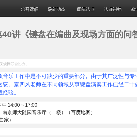
ic 第40讲《键盘在编曲及现场方面的
叉烧网联合协办
。
项音乐工作中是不可缺少的重要部分。由于其广泛性与专
困惑。
秦四风老师在不同领域从事键盘演奏工作已经二十
战经验。
4:00 ~ 17:00
号，南京师大随园音乐厅（二楼）
（
百度地图
）
曲家）