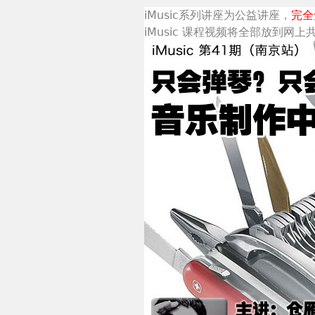
iMusic系列讲座为公益讲座，
完全
iMusic 课程视频将全部放到网