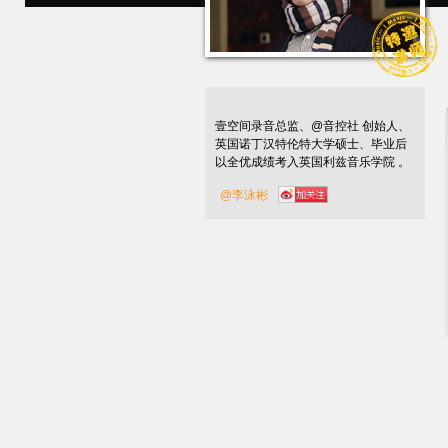
壹空间录音总监、@音控社 创始人、
英国诺丁汉特伦特大学硕士、毕业后
以全优成绩考入英国利兹音乐学院 。
@李泳彬